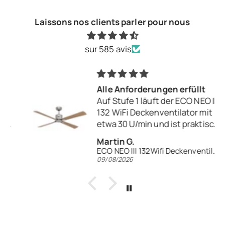
Laissons nos clients parler pour nous
sur 585 avis
Alle Anforderungen erfüllt
Auf Stufe 1 läuft der ECO NEO III
132 WiFi Deckenventilator mit
etwa 30 U/min und ist praktisch
nicht hörbar. Auch auf Stufe 2
Martin G.
ist vom Ventilator selbst nichts
ECO NEO III 132Wifi Deckenventilator
zu hören, während der
09/08/2026
Luftstrom bereits leicht
spürbar ist.
Bei mir hängt der Ventilator im
Schlafzimmer direkt über dem
Bett und läuft die ganze Nacht