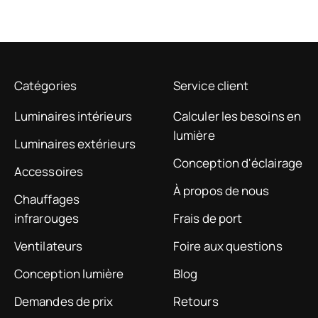
auf Stufe 2. Der Betrieb ist
dabei angenehm leise und
überhaupt nicht störend.
Auch die Steuerung über die
SmartLife-App funktioniert
Catégories
problemlos. Eine Integration in
Service client
Home Assistant ist ebenfalls
Luminaires intérieurs
Calculer les besoins en
möglich, sodass sich der
Ventilator komfortabel ins
lumière
Luminaires extérieurs
Smart Home einbinden und
Conception d'éclairage
automatisieren lässt.
Accessoires
Insgesamt bin ich mit dem
À propos de nous
Chauffages
Ventilator sehr zufrieden –
insbesondere wegen des
infrarouges
Frais de port
extrem leisen Betriebs bei
Ventilateurs
Foire aux questions
gleichzeitig angenehmem
Luftstrom.
Conception lumière
Blog
Demandes de prix
Retours