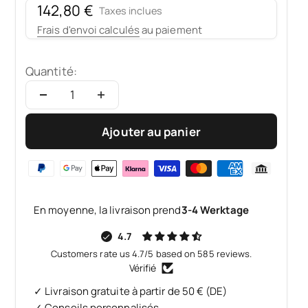
Prix de vente
142,80 €
Taxes inclues
Frais d'envoi calculés
au paiement
Quantité:
Ajouter au panier
En moyenne, la livraison prend
3-4 Werktage
4.7
Customers rate us 4.7/5 based on 585 reviews.
Vérifié
✓ Livraison gratuite à partir de 50 € (DE)
✓ Conseils personnalisés