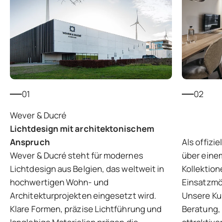
01
02
Lichtdesign mit architektonischem
Anspruch
Als offizi
Wever & Ducré steht für modernes
über eine
Lichtdesign aus Belgien, das weltweit in
Kollektion
hochwertigen Wohn- und
Einsatzmög
Architekturprojekten eingesetzt wird.
Unsere Kun
Klare Formen, präzise Lichtführung und
Beratung, 