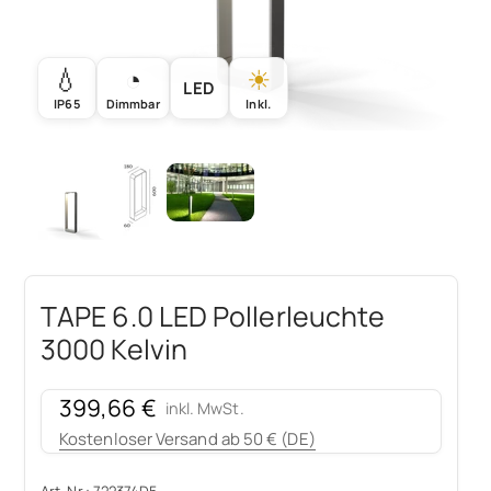
💧
◔
☀
LED
IP65
Dimmbar
Inkl.
TAPE 6.0 LED Pollerleuchte
3000 Kelvin
Angebot
399,66 €
inkl. MwSt.
Kostenloser Versand ab 50 € (DE)
Art. Nr.: 722374D5