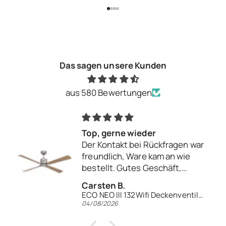
Gehe zu Element 1
Gehe zu Element 2
Gehe zu Element 3
Gehe zu Element 4
Das sagen unsere Kunden
aus 580 Bewertungen
Top, gerne wieder
Der Kontakt bei Rückfragen war
freundlich, Ware kam an wie
bestellt. Gutes Geschäft,
gerne wieder.
Carsten B.
ECO NEO III 132Wifi Deckenventilator
04/08/2026