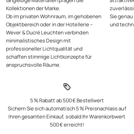
langlebige Materialien prägen die
attraktive
Kollektionen der Marke.
zuverlässi
Ob im privaten Wohnraum, im gehobenen
Sie genau 
Objektbereich oder in der Hotellerie –
und techni
Wever & Ducré Leuchten verbinden
minimalistisches Design mit
professioneller Lichtqualität und
schaffen stimmige Lichtkonzepte für
anspruchsvolle Räume.
5 % Rabatt ab 500 € Bestellwert
Sichern Sie sich automatisch 5 % Preisnachlass auf
Ihren gesamten Einkauf, sobald Ihr Warenkorbwert
500 € erreicht!