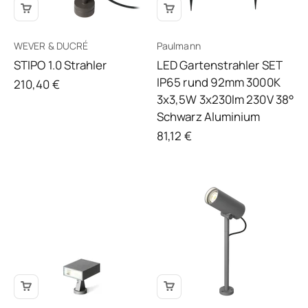
WEVER & DUCRÉ
Paulmann
STIPO 1.0 Strahler
LED Gartenstrahler SET
IP65 rund 92mm 3000K
Angebot
210,40 €
3x3,5W 3x230lm 230V 38°
Schwarz Aluminium
Angebot
81,12 €