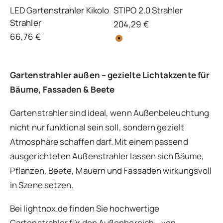
LED Gartenstrahler Kikolo
STIPO 2.0 Strahler
Strahler
Angebot
204,29 €
Angebot
66,76 €
Gartenstrahler außen – gezielte Lichtakzente für
Bäume, Fassaden & Beete
Gartenstrahler sind ideal, wenn Außenbeleuchtung
nicht nur funktional sein soll, sondern gezielt
Atmosphäre schaffen darf. Mit einem passend
ausgerichteten Außenstrahler lassen sich Bäume,
Pflanzen, Beete, Mauern und Fassaden wirkungsvoll
in Szene setzen.
Bei lightnox.de finden Sie hochwertige
Gartenstrahler für den Außenbereich – von