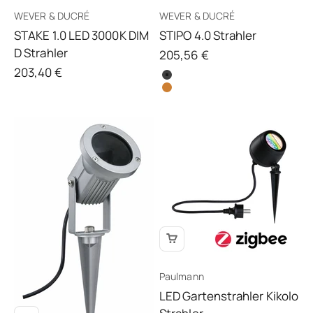
WEVER & DUCRÉ
WEVER & DUCRÉ
STAKE 1.0 LED 3000K DIM
STIPO 4.0 Strahler
D Strahler
Angebot
205,56 €
Angebot
203,40 €
Paulmann
LED Gartenstrahler Kikolo