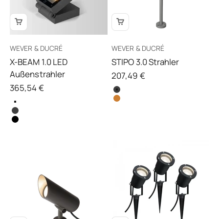
WEVER & DUCRÉ
WEVER & DUCRÉ
X-BEAM 1.0 LED
STIPO 3.0 Strahler
Außenstrahler
Angebot
207,49 €
Angebot
365,54 €