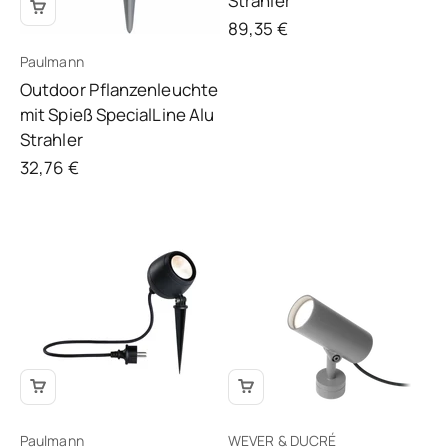
Strahler
Angebot
89,35 €
Paulmann
Outdoor Pflanzenleuchte
mit Spieß SpecialLine Alu
Strahler
Angebot
32,76 €
Paulmann
WEVER & DUCRÉ