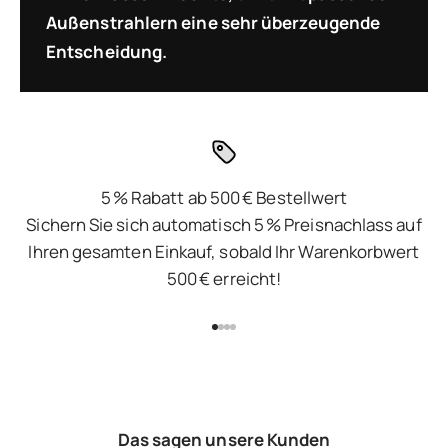
Außenstrahlern eine sehr überzeugende
Entscheidung.
5 % Rabatt ab 500 € Bestellwert
Sichern Sie sich automatisch 5 % Preisnachlass auf
Ihren gesamten Einkauf, sobald Ihr Warenkorbwert
500 € erreicht!
Gehe zu Element 1
Gehe zu Element 2
Gehe zu Element 3
Gehe zu Element 4
Das sagen unsere Kunden