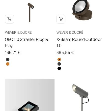
WEVER & DUCRÉ
WEVER & DUCRÉ
GEO 1.0 Strahler Plug &
X-Beam Round Outdoor
Play
1.0
Angebot
Angebot
136,71 €
365,54 €