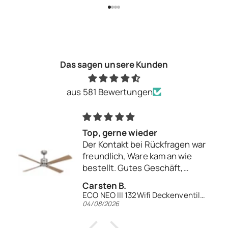
Gehe zu Element 1
Gehe zu Element 2
Gehe zu Element 3
Gehe zu Element 4
Das sagen unsere Kunden
aus 581 Bewertungen
Top, gerne wieder
Der Kontakt bei Rückfragen war
freundlich, Ware kam an wie
bestellt. Gutes Geschäft,
gerne wieder.
Carsten B.
ECO NEO III 132Wifi Deckenventilator
04/08/2026