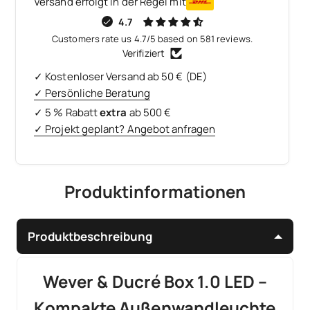
Versand erfolgt in der Regel mit
4.7
Customers rate us 4.7/5 based on 581 reviews.
Verifiziert
✓ Kostenloser Versand ab 50 € (DE)
✓ Persönliche Beratung
✓ 5 % Rabatt
extra
ab 500 €
✓ Projekt geplant? Angebot anfragen
Produktinformationen
Produktbeschreibung
Wever & Ducré Box 1.0 LED –
Kompakte Außenwandleuchte