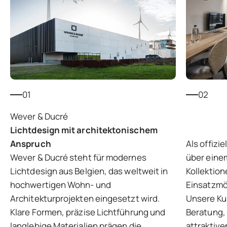
01
02
Lichtdesign mit architektonischem
Anspruch
Als offizi
Wever & Ducré steht für modernes
über eine
Lichtdesign aus Belgien, das weltweit in
Kollektion
hochwertigen Wohn- und
Einsatzmög
Architekturprojekten eingesetzt wird.
Unsere Kun
Klare Formen, präzise Lichtführung und
Beratung, 
langlebige Materialien prägen die
attraktive