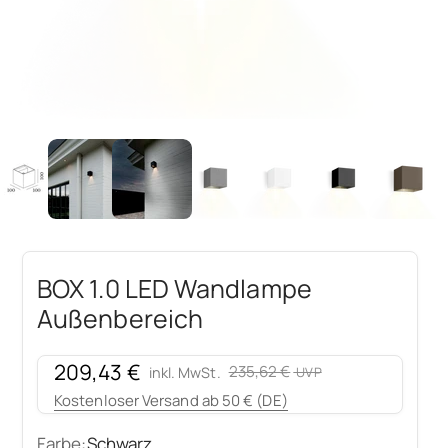
BOX 1.0 LED Wandlampe
Außenbereich
Angebot
209,43 €
Regulärer Preis
235,62 €
inkl. MwSt.
Kostenloser Versand ab 50 € (DE)
Farbe:
Schwarz