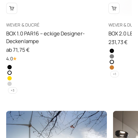
WEVER & DUCRÉ
WEVER & DUC
BOX 1.0 PAR16 – eckige Designer-
BOX 2.0 LE
Deckenlampe
Angebot
231,73 €
Angebot
ab 71,75 €
4.0
+1
+3