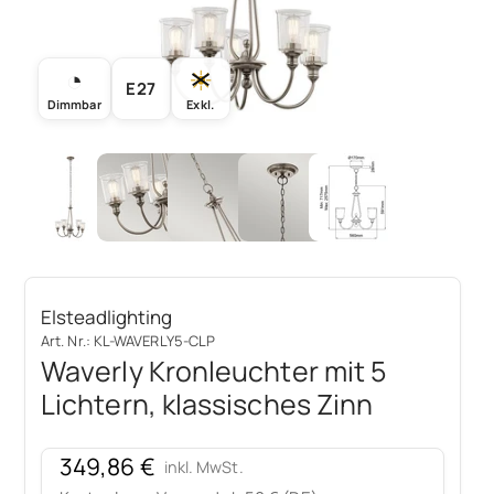
◔
☀
E27
Dimmbar
Exkl.
Elsteadlighting
Art. Nr.: KL-WAVERLY5-CLP
Waverly Kronleuchter mit 5
Lichtern, klassisches Zinn
Angebot
349,86 €
inkl. MwSt.