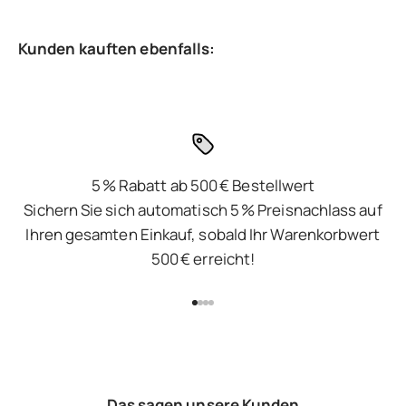
5 % Rabatt ab 500 € Bestellwert
Sichern Sie sich automatisch 5 % Preisnachlass auf
Ihren gesamten Einkauf, sobald Ihr Warenkorbwert
500 € erreicht!
Gehe zu Element 1
Gehe zu Element 2
Gehe zu Element 3
Gehe zu Element 4
Das sagen unsere Kunden