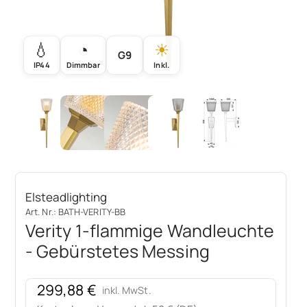
💧
◔
☀
G9
IP44
Dimmbar
Inkl.
Elsteadlighting
Art. Nr.: BATH-VERITY-BB
Verity 1-flammige Wandleuchte
- Gebürstetes Messing
Angebot
299,88 €
inkl. MwSt.