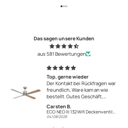
Gehe zu Element 1
Gehe zu Element 2
Gehe zu Element 3
Gehe zu Element 4
Das sagen unsere Kunden
aus 581 Bewertungen
Top, gerne wieder
Der Kontakt bei Rückfragen war
freundlich, Ware kam an wie
bestellt. Gutes Geschäft,
gerne wieder.
Carsten B.
ECO NEO III 132Wifi Deckenventilator
04/08/2026