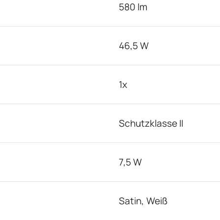
580 lm
46,5 W
1x
Schutzklasse II
7,5 W
Satin, Weiß