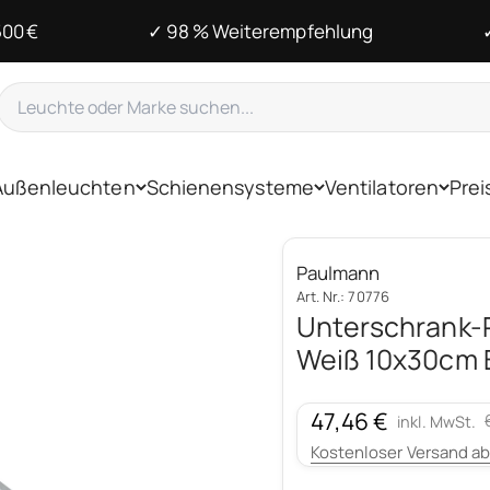
500 €
✓ 98 % Weiterempfehlung
Außenleuchten
Schienensysteme
Ventilatoren
Prei
Paulmann
Art. Nr.: 70776
Unterschrank-
Weiß 10x30cm 
Angebot
47,46 €
inkl. MwSt.
Kostenloser Versand ab