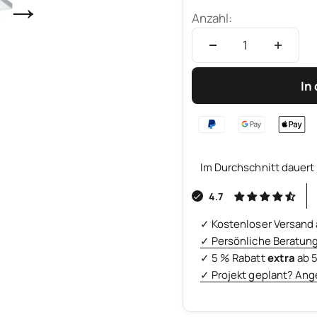
→
Anzahl:
In
Im Durchschnitt dauert 
4.7
✓ Kostenloser Versand 
✓ Persönliche Beratun
✓ 5 % Rabatt
extra
ab 
✓ Projekt geplant? Ang