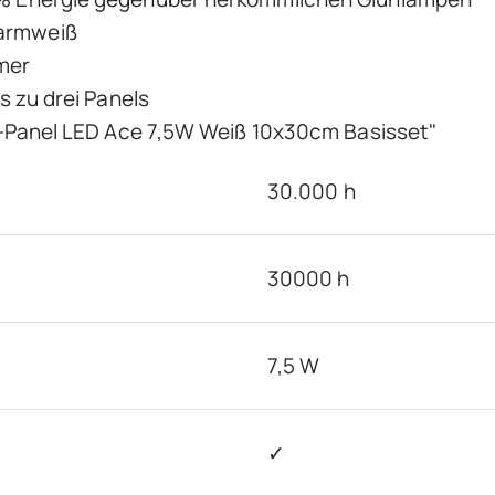
Warmweiß
mer
is zu drei Panels
-Panel LED Ace 7,5W Weiß 10x30cm Basisset"
30.000 h
30000 h
7,5 W
✓