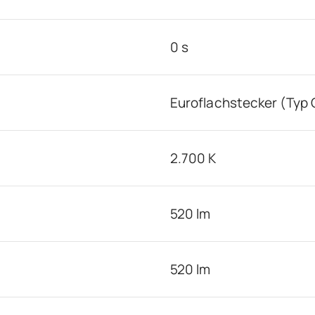
0 s
Euroflachstecker (Typ 
2.700 K
520 lm
520 lm