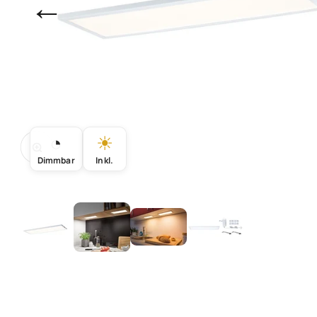
←
◔
☀
Bild vergrößern
Dimmbar
Inkl.