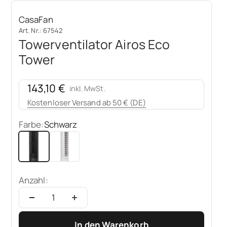
CasaFan
Art. Nr.: 67542
Towerventilator Airos Eco
Tower
Angebot
143,10 €
inkl. MwSt.
Kostenloser Versand ab 50 € (DE)
Farbe:
Schwarz
Schwarz
Weiß
Anzahl:
In den Warenkorb