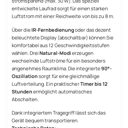
stromsparend (max. 30 W). Das speziell
entwickelte Laufrad sorgt für einen starken
Luftstrom mit einer Reichweite von bis zu 8 m.
Über die
IR-Fernbedienung
oder das dezent
beleuchtete Display (abschaltbar) können Sie
komfortabel aus 12 Geschwindigkeitsstufen
wählen. Drei
Natural-Modi
erzeugen
wechselnde Luftströme für ein besonders
angenehmes Raumklima. Die integrierte
90°-
Oszillation
sorgt für eine gleichmäßige
Luftverteilung. Ein praktischer
Timer bis 12
Stunden
ermöglicht automatisches
Abschalten.
Dank integriertem Tragegriff lässt sich das
Gerät bequem transportieren.