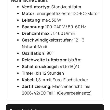
Technische Daten:
Ventilatortyp:
Standventilator
Motor:
energieeffizienter DC-EC-Motor
Leistung:
max. 30 W
Spannung:
100–240 V / 50–60 Hz
Drehzahl max.:
1.460 U/min
Geschwindigkeitsstufen:
12 + 3
Natural-Modi
Oszillation:
90°
Reichweite Luftstrom:
bis 8 m
Schalldruckpegel:
41,5 dB(A)
Timer:
bis 12 Stunden
Kabel:
1,8 m mit Euro-Flachstecker
Zertifizierung:
Maschinenrichtlinie
2006/42/EC Teil 1 (Gewerbeeinsatz)