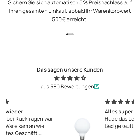
Sichern Sie sich automatisch 5 % Preisnachlass auf
Ihren gesamten Einkauf, sobald Ihr Warenkorbwert
500 € erreicht!
Gehe zu Element 1
Gehe zu Element 2
Gehe zu Element 3
Gehe zu Element 4
Das sagen unsere Kunden
aus 580 Bewertungen
Alles super!
Habe das Leuchtmittel für mein
Bad gekauft, bin voll zufrieden.