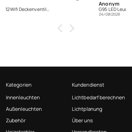
Anonym
G95 LED Leuchtmittel 2700K | E27 | Keramik opal
04/08/2026
Kategorien
Kundendienst
Innenleuchten
Lichtbedarf berechnen
Außenleuchten
Lichtplanung
Zubehör
Über uns
Heizstrahler
Versandkosten