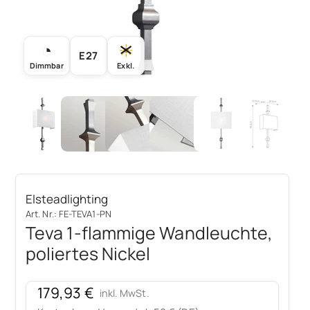
◔
☀
E27
Dimmbar
Exkl.
Elsteadlighting
Art. Nr.: FE-TEVA1-PN
Teva 1-flammige Wandleuchte,
poliertes Nickel
Angebot
179,93 €
inkl. MwSt.