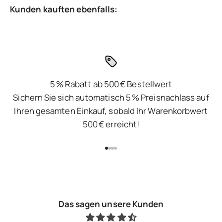
5 % Rabatt ab 500 € Bestellwert
Sichern Sie sich automatisch 5 % Preisnachlass auf
Ihren gesamten Einkauf, sobald Ihr Warenkorbwert
500 € erreicht!
Gehe zu Element 1
Gehe zu Element 2
Gehe zu Element 3
Gehe zu Element 4
Das sagen unsere Kunden