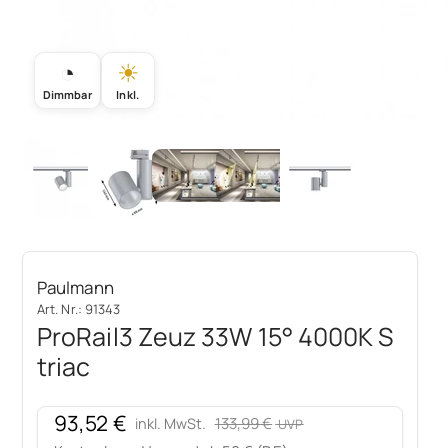
◔
☀
Dimmbar
Inkl.
Paulmann
Art. Nr.: 91343
ProRail3 Zeuz 33W 15° 4000K S
triac
Angebot
93,52 €
Regulärer Preis
133,99 €
inkl. MwSt.