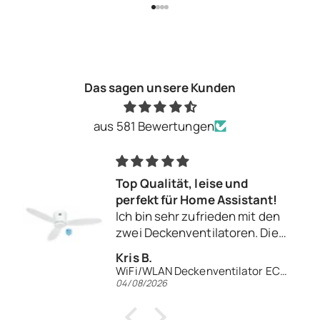
Gehe zu Element 1
Gehe zu Element 2
Gehe zu Element 3
Gehe zu Element 4
Das sagen unsere Kunden
aus 581 Bewertungen
Top Qualität, leise und
perfekt für Home Assistant!
Ich bin sehr zufrieden mit den
zwei Deckenventilatoren. Die
Verarbeitungsqualität ist
Kris B.
hervorragend und die
WiFi/WLAN Deckenventilator ECO PLANO II 132 WiFi
Ventilatoren laufen
04/08/2026
flüsterleise. Besonders
begeistert bin ich davon, wie