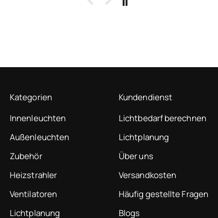
einfach und vor allem lokal sich
die WLAN-Version in Home
Assistant einbinden lässt. Eine
absolute Empfehlung!
Kategorien
Kundendienst
Innenleuchten
Lichtbedarf berechnen
Außenleuchten
Lichtplanung
Zubehör
Über uns
Heizstrahler
Versandkosten
Ventilatoren
Häufig gestellte Fragen
Lichtplanung
Blogs