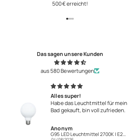
500 € erreicht!
Gehe zu Element 1
Gehe zu Element 2
Gehe zu Element 3
Gehe zu Element 4
Das sagen unsere Kunden
aus 580 Bewertungen
Alles super!
Habe das Leuchtmittel für mein
Bad gekauft, bin voll zufrieden.
Anonym
G95 LED Leuchtmittel 2700K | E27 | Keramik opal
04/08/2026