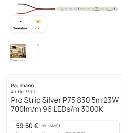
◔
☀
Dimmbar
Inkl.
Paulmann
Art. Nr.: 76017
Pro Strip Silver P75 830 5m 23W
700lm/m 96 LEDs/m 3000K
Angebot
59,50 €
inkl. MwSt.