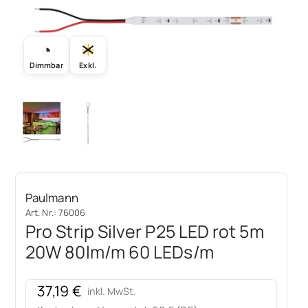
◔
☀
Dimmbar
Exkl.
Paulmann
Art. Nr.: 76006
Pro Strip Silver P25 LED rot 5m
20W 80lm/m 60 LEDs/m
Angebot
37,19 €
inkl. MwSt.