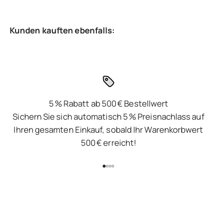
5 % Rabatt ab 500 € Bestellwert
Sichern Sie sich automatisch 5 % Preisnachlass auf
Ihren gesamten Einkauf, sobald Ihr Warenkorbwert
500 € erreicht!
Gehe zu Element 1
Gehe zu Element 2
Gehe zu Element 3
Gehe zu Element 4