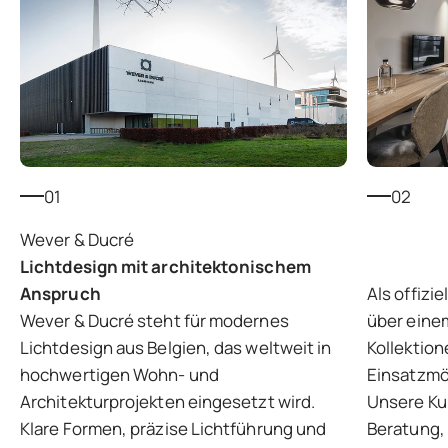
01
02
Lichtdesign mit architektonischem
Anspruch
Als offizi
Wever & Ducré steht für modernes
über eine
Lichtdesign aus Belgien, das weltweit in
Kollektion
hochwertigen Wohn- und
Einsatzmög
Architekturprojekten eingesetzt wird.
Unsere Kun
Klare Formen, präzise Lichtführung und
Beratung, 