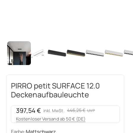
PIRRO petit SURFACE 12.0
Deckenaufbauleuchte
Angebot
397,54 €
Regulärer Preis
446,25 €
inkl. MwSt.
Kostenloser Versand ab 50 € (DE)
Farbe:
Mattschwarz