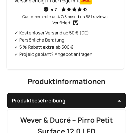
Versand erfolgt in der Regel mit
4.7
Customers rate us 4.7/5 based on 581 reviews.
Verifiziert
✓ Kostenloser Versand ab 50 € (DE)
✓ Persönliche Beratung
✓ 5 % Rabatt
extra
ab 500 €
✓ Projekt geplant? Angebot anfragen
Produktinformationen
Produktbeschreibung
Wever & Ducré – Pirro Petit
Surface 12.0 LED