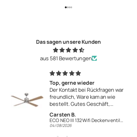
Gehe zu Element 1
Gehe zu Element 2
Gehe zu Element 3
Gehe zu Element 4
Das sagen unsere Kunden
aus 581 Bewertungen
Top, gerne wieder
Der Kontakt bei Rückfragen war
freundlich, Ware kam an wie
bestellt. Gutes Geschäft,
gerne wieder.
Carsten B.
ECO NEO III 132Wifi Deckenventilator
04/08/2026