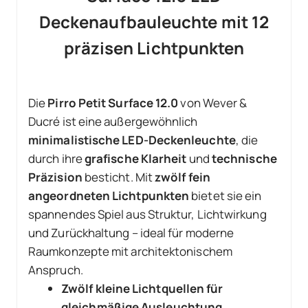
Deckenaufbauleuchte mit 12
präzisen Lichtpunkten
Die
Pirro Petit Surface 12.0
von Wever &
Ducré ist eine außergewöhnlich
minimalistische LED-Deckenleuchte
, die
durch ihre
grafische Klarheit
und
technische
Präzision
besticht. Mit
zwölf fein
angeordneten Lichtpunkten
bietet sie ein
spannendes Spiel aus Struktur, Lichtwirkung
und Zurückhaltung – ideal für moderne
Raumkonzepte mit architektonischem
Anspruch.
Zwölf kleine Lichtquellen für
gleichmäßige Ausleuchtung