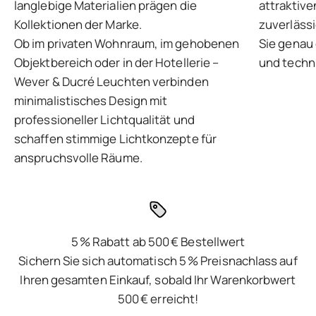
langlebige Materialien prägen die
attraktive
Kollektionen der Marke.
zuverlässi
Ob im privaten Wohnraum, im gehobenen
Sie genau 
Objektbereich oder in der Hotellerie –
und techni
Wever & Ducré Leuchten verbinden
minimalistisches Design mit
professioneller Lichtqualität und
schaffen stimmige Lichtkonzepte für
anspruchsvolle Räume.
5 % Rabatt ab 500 € Bestellwert
Sichern Sie sich automatisch 5 % Preisnachlass auf
Ihren gesamten Einkauf, sobald Ihr Warenkorbwert
500 € erreicht!