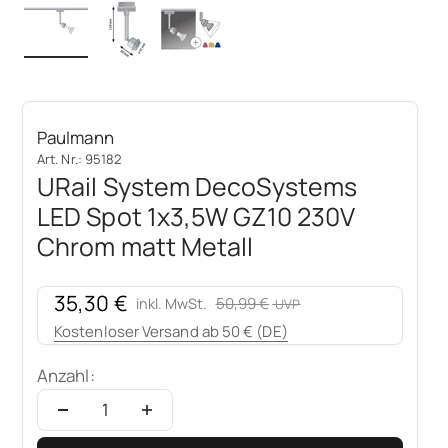
Paulmann
Art. Nr.: 95182
URail System DecoSystems
LED Spot 1x3,5W GZ10 230V
Chrom matt Metall
Angebot
35,30 €
Regulärer Preis
50,99 €
inkl. MwSt.
Kostenloser Versand ab 50 € (DE)
Anzahl: