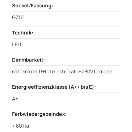
Sockel/Fassung:
GZ10
Technik:
LED
Dimmbarkeit:
mit Dimmer R+C f.elektr.Trafo+230V Lampen
Energieeffizienzklasse (A++ bis E):
A+
Farbwiedergabeindex:
> 80 Ra