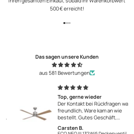
Ihren gesamten Einkauf, sobald Ihr Warenkorbwert
500 € erreicht!
Gehe zu Element 1
Gehe zu Element 2
Gehe zu Element 3
Gehe zu Element 4
Das sagen unsere Kunden
aus 581 Bewertungen
Top, gerne wieder
Der Kontakt bei Rückfragen war
freundlich, Ware kam an wie
bestellt. Gutes Geschäft,
gerne wieder.
Carsten B.
ECO NEO III 132Wifi Deckenventilator