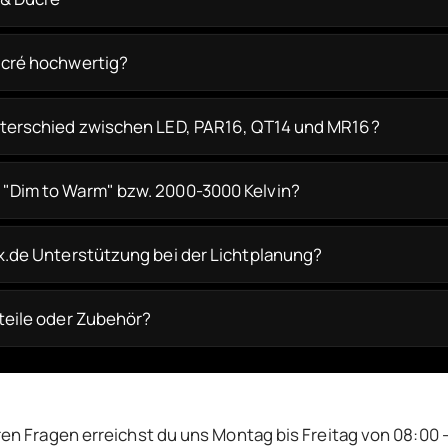
ucré hochwertig?
nterschied zwischen LED, PAR16, QT14 und MR16?
"Dim to Warm" bzw. 2000-3000 Kelvin?
ox.de Unterstützung bei der Lichtplanung?
zteile oder Zubehör?
ren Fragen erreichst du uns Montag bis Freitag von 08:00 -