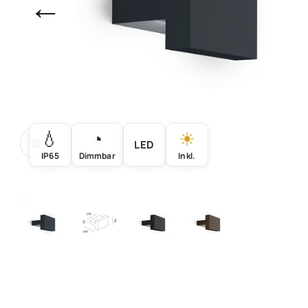
←
💧
◔
☀
Bild vergrößern
LED
IP65
Dimmbar
Inkl.