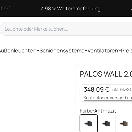
500 €
✓ 98 % Weiterempfehlung
Außenleuchten
Schienensysteme
Ventilatoren
Prei
PALOS WALL 2.
Angebot
348,09 €
inkl. MwSt
Kostenloser Versand ab
Farbe:
Anthrazit
Anthrazit
Schwarz
Bronze