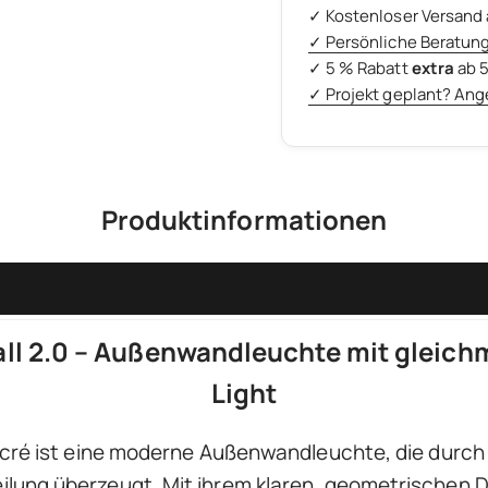
✓ Kostenloser Versand 
✓ Persönliche Beratun
✓ 5 % Rabatt
extra
ab 
✓ Projekt geplant? Ang
Produktinformationen
all 2.0 – Außenwandleuchte mit glei
Light
ucré ist eine moderne Außenwandleuchte, die durch 
ung überzeugt. Mit ihrem klaren, geometrischen Des