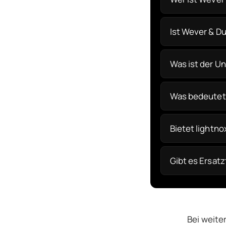
Ist Wever & D
Was ist der U
Was bedeutet 
Bietet lightn
Gibt es Ersat
Bei weite