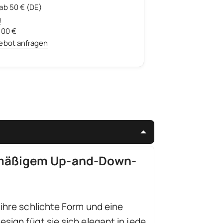
ab 50 € (DE)
g
500 €
ebot anfragen
chmäßigem Up-and-Down-
ihre schlichte Form und eine
ign fügt sie sich elegant in jede