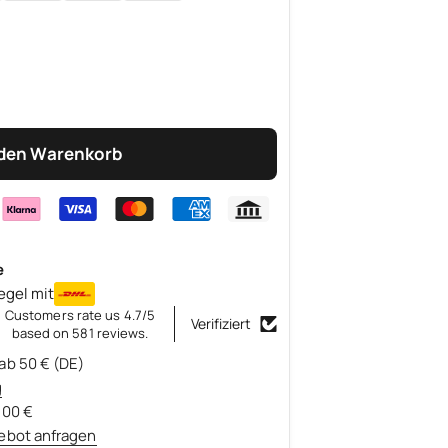
 den Warenkorb
e
egel mit
Customers rate us 4.7/5
Verifiziert
based on 581 reviews.
ab 50 € (DE)
g
500 €
ebot anfragen