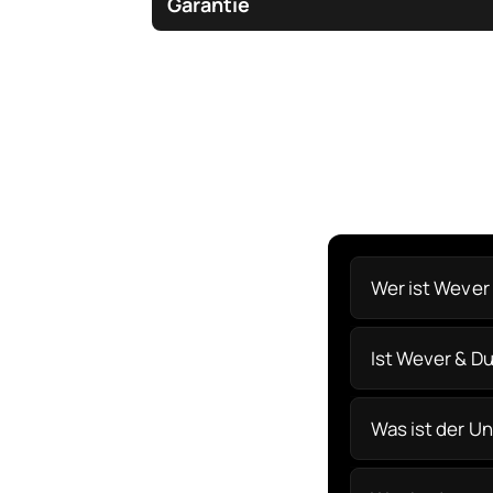
Garantie
Wer ist Wever
Ist Wever & D
Was ist der U