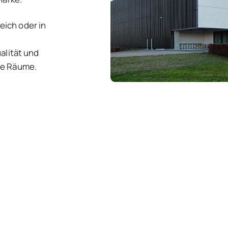
ich oder in
alität und
le Räume.