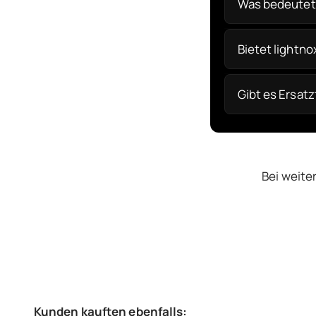
Was bedeutet 
Bietet lightn
Gibt es Ersat
Bei weite