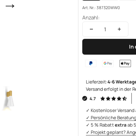
→
Art. Nr.: 387320WW0
Anzahl:
In
Lieferzeit:
4-6 Werktag
Versand erfolgt in der R
4.7
✓ Kostenloser Versand 
✓ Persönliche Beratun
✓ 5 % Rabatt
extra
ab 
✓ Projekt geplant? Ang