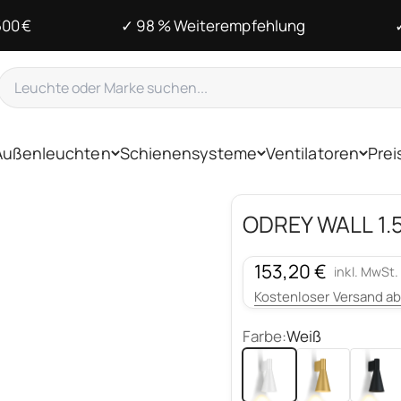
500 €
✓ 98 % Weiterempfehlung
Außenleuchten
Schienensysteme
Ventilatoren
Prei
ODREY WALL 1.
Angebot
153,20 €
inkl. MwSt.
Kostenloser Versand ab
Farbe:
Weiß
Weiß
Gold
Schwar