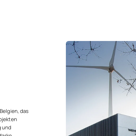
Belgien, das
ojekten
g und
Marke.