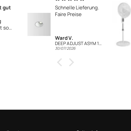
 gut
Schnelle Lieferung.
Faire Preise
ig...
t so
Ward V.
 war
DEEP ADJUST ASYM 1.0 PAR16 Einbaustrahler
30/07/2026
lend.