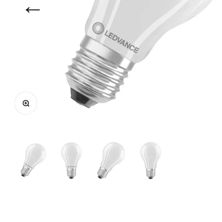
←
Bild vergrößern