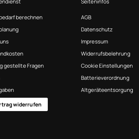
endienst
Seiteninfos
tbedarf berechnen
AGB
tplanung
Datenschutz
 uns
Impressum
andkosten
Widerrufsbelehrung
g gestellte Fragen
Cookie Einstellungen
s
Batterieverordnung
gaben
Altgeräteentsorgung
rtrag widerrufen