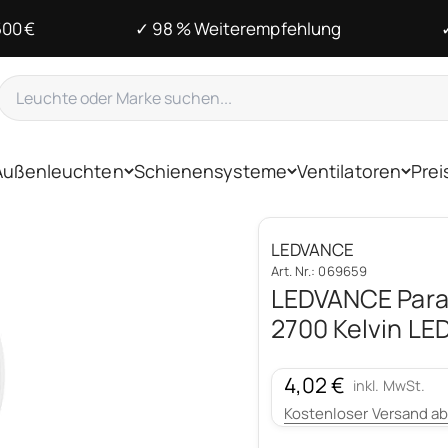
500 €
✓ 98 % Weiterempfehlung
Außenleuchten
Schienensysteme
Ventilatoren
Prei
LEDVANCE
Art. Nr.: 069659
LEDVANCE Para
2700 Kelvin LE
Angebot
4,02 €
inkl. MwSt.
Kostenloser Versand ab