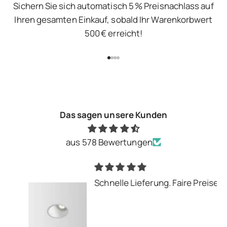
Sichern Sie sich automatisch 5 % Preisnachlass auf
Ihren gesamten Einkauf, sobald Ihr Warenkorbwert
500 € erreicht!
Gehe zu Element 1
Gehe zu Element 2
Gehe zu Element 3
Gehe zu Element 4
Das sagen unsere Kunden
aus 578 Bewertungen
Schnelle Lieferung. Faire Preise