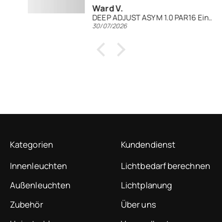
Ward V.
DEEP ADJUST ASYM 1.0 PAR16 Einbaustrahler
30/07/2026
Kategorien
Kundendienst
Innenleuchten
Lichtbedarf berechnen
Außenleuchten
Lichtplanung
Zubehör
Über uns