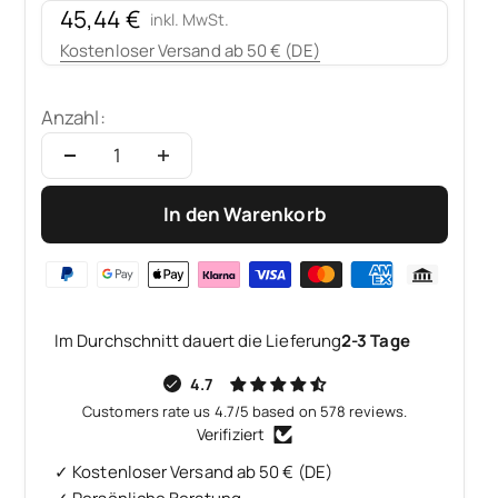
Angebot
45,44 €
inkl. MwSt.
Kostenloser Versand ab 50 € (DE)
Anzahl:
In den Warenkorb
Im Durchschnitt dauert die Lieferung
2-3 Tage
4.7
Customers rate us 4.7/5 based on 578 reviews.
Verifiziert
✓ Kostenloser Versand ab 50 € (DE)