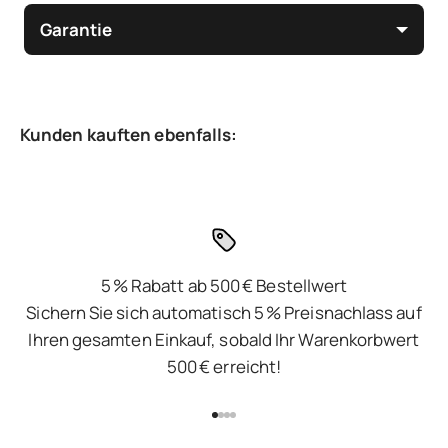
Garantie
5 % Rabatt ab 500 € Bestellwert
Sichern Sie sich automatisch 5 % Preisnachlass auf
Ihren gesamten Einkauf, sobald Ihr Warenkorbwert
500 € erreicht!
Gehe zu Element 1
Gehe zu Element 2
Gehe zu Element 3
Gehe zu Element 4