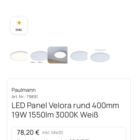
☀
Inkl.
Paulmann
Art. Nr.: 79891
LED Panel Velora rund 400mm
19W 1550lm 3000K Weiß
Angebot
78,20 €
inkl. MwSt.