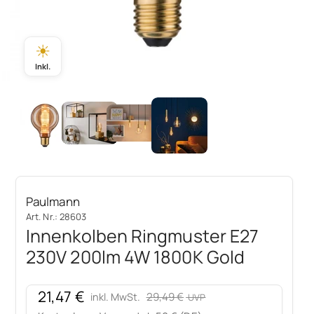
☀
Inkl.
Paulmann
Art. Nr.: 28603
Innenkolben Ringmuster E27
230V 200lm 4W 1800K Gold
Angebot
21,47 €
Regulärer Preis
29,49 €
inkl. MwSt.