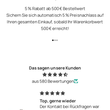
5 % Rabatt ab 500 € Bestellwert
Sichern Sie sich automatisch 5 % Preisnachlass auf
Ihren gesamten Einkauf, sobald Ihr Warenkorbwert
500 € erreicht!
Gehe zu Element 1
Gehe zu Element 2
Gehe zu Element 3
Gehe zu Element 4
Das sagen unsere Kunden
aus 580 Bewertungen
Top, gerne wieder
Der Kontakt bei Rückfragen war