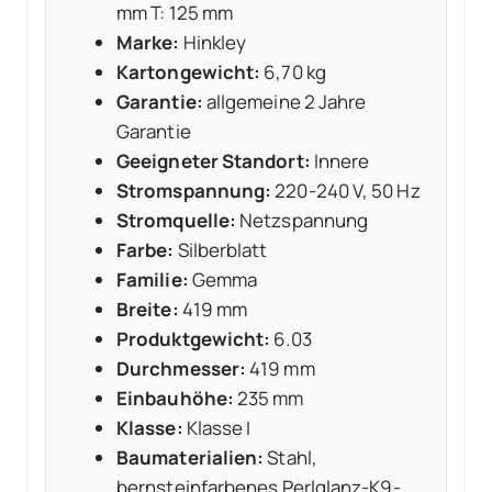
mm T: 125 mm
Marke:
Hinkley
Kartongewicht:
6,70 kg
Garantie:
allgemeine 2 Jahre
Garantie
Geeigneter Standort:
Innere
Stromspannung:
220-240 V, 50 Hz
Stromquelle:
Netzspannung
Farbe:
Silberblatt
Familie:
Gemma
Breite:
419 mm
Produktgewicht:
6.03
Durchmesser:
419 mm
Einbauhöhe:
235 mm
Klasse:
Klasse I
Baumaterialien:
Stahl,
bernsteinfarbenes Perlglanz-K9-