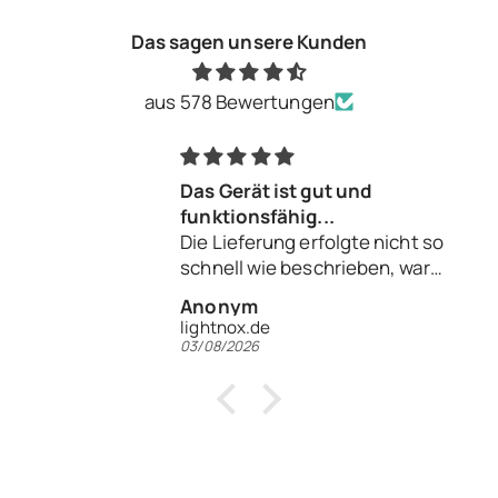
Das sagen unsere Kunden
aus 578 Bewertungen
erät ist gut und
Schnelle Li
ionsfähig...
eferung erfolgte nicht so
ll wie beschrieben, war
zufriedenstellend.
ym
Ward V.
ox.de
2026
30/07/2026