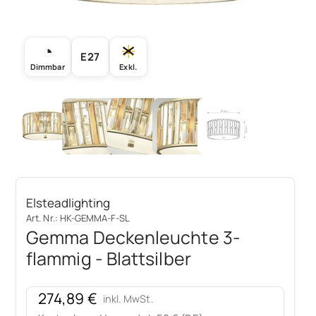
◔
☀
E27
Dimmbar
Exkl.
Elsteadlighting
Art. Nr.: HK-GEMMA-F-SL
Gemma Deckenleuchte 3-
flammig - Blattsilber
Angebot
274,89 €
inkl. MwSt.