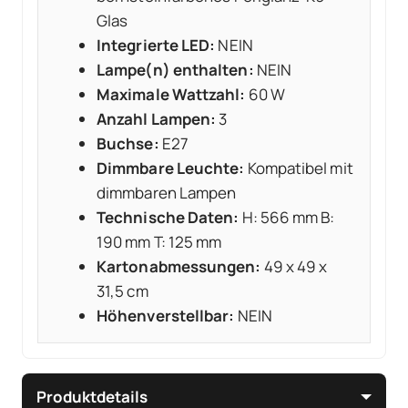
Glas
Integrierte LED:
NEIN
Lampe(n) enthalten:
NEIN
Maximale Wattzahl:
60 W
Anzahl Lampen:
3
Buchse:
E27
Dimmbare Leuchte:
Kompatibel mit
dimmbaren Lampen
Technische Daten:
H: 566 mm B:
190 mm T: 125 mm
Kartonabmessungen:
49 x 49 x
31,5 cm
Höhenverstellbar:
NEIN
Produktdetails