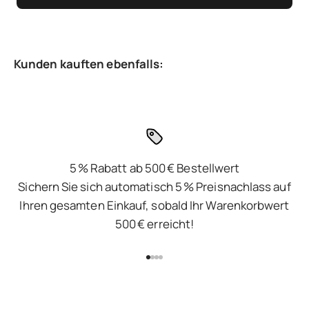
5 % Rabatt ab 500 € Bestellwert
Sichern Sie sich automatisch 5 % Preisnachlass auf
Ihren gesamten Einkauf, sobald Ihr Warenkorbwert
500 € erreicht!
Gehe zu Element 1
Gehe zu Element 2
Gehe zu Element 3
Gehe zu Element 4