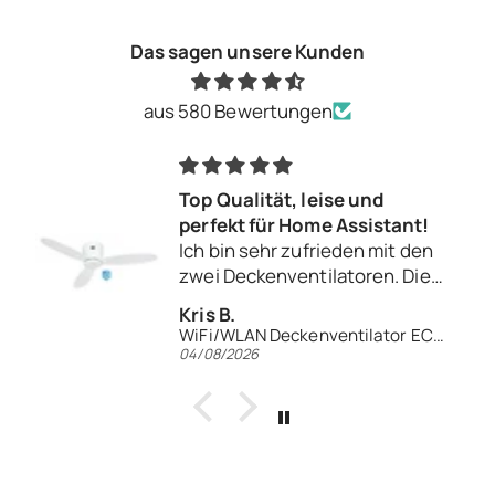
Das sagen unsere Kunden
aus 580 Bewertungen
Top Qualität, leise und
perfekt für Home Assistant!
Ich bin sehr zufrieden mit den
zwei Deckenventilatoren. Die
Verarbeitungsqualität ist
Kris B.
hervorragend und die
WiFi/WLAN Deckenventilator ECO PLANO II 132 WiFi
Ventilatoren laufen
04/08/2026
flüsterleise. Besonders
begeistert bin ich davon, wie
einfach und vor allem lokal sich
die WLAN-Version in Home
Assistant einbinden lässt. Eine