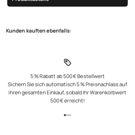
5 % Rabatt ab 500 € Bestellwert
Sichern Sie sich automatisch 5 % Preisnachlass auf
Ihren gesamten Einkauf, sobald Ihr Warenkorbwert
500 € erreicht!
Gehe zu Element 1
Gehe zu Element 2
Gehe zu Element 3
Gehe zu Element 4