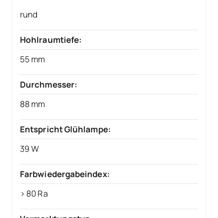
rund
Hohlraumtiefe:
55 mm
Durchmesser:
88 mm
Entspricht Glühlampe:
39 W
Farbwiedergabeindex:
> 80 Ra