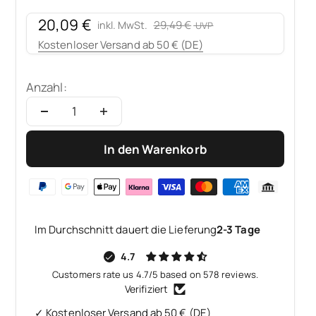
Angebot
20,09 €
Regulärer Preis
29,49 €
inkl. MwSt.
Kostenloser Versand ab 50 € (DE)
Anzahl:
In den Warenkorb
Im Durchschnitt dauert die Lieferung
2-3 Tage
4.7
Customers rate us 4.7/5 based on 578 reviews.
Verifiziert
✓ Kostenloser Versand ab 50 € (DE)