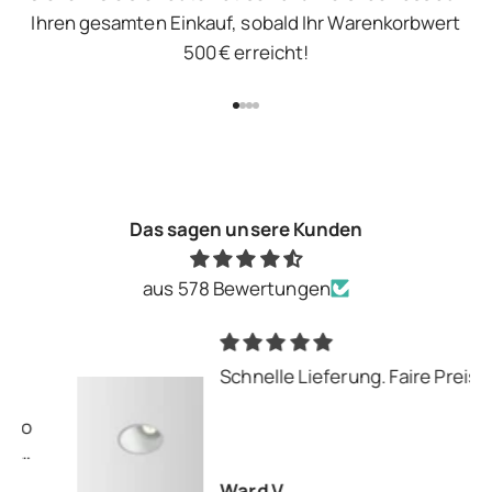
Ihren gesamten Einkauf, sobald Ihr Warenkorbwert
500 € erreicht!
Gehe zu Element 1
Gehe zu Element 2
Gehe zu Element 3
Gehe zu Element 4
Das sagen unsere Kunden
aus 578 Bewertungen
Schnelle Lieferung. Faire Preise
Ward V.