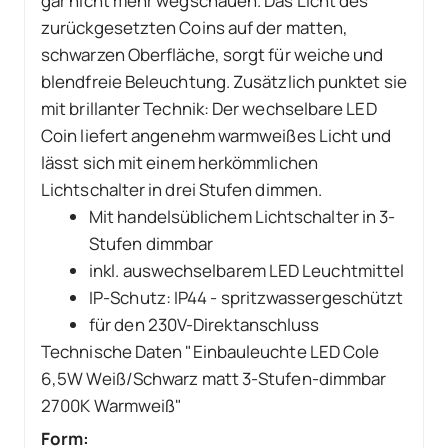
gar nicht mehr wegschauen. Das Licht des
zurückgesetzten Coins auf der matten,
schwarzen Oberfläche, sorgt für weiche und
blendfreie Beleuchtung. Zusätzlich punktet sie
mit brillanter Technik: Der wechselbare LED
Coin liefert angenehm warmweißes Licht und
lässt sich mit einem herkömmlichen
Lichtschalter in drei Stufen dimmen.
Mit handelsüblichem Lichtschalter in 3-
Stufen dimmbar
inkl. auswechselbarem LED Leuchtmittel
IP-Schutz: IP44 - spritzwassergeschützt
für den 230V-Direktanschluss
Technische Daten "Einbauleuchte LED Cole
6,5W Weiß/Schwarz matt 3-Stufen-dimmbar
2700K Warmweiß"
Form: