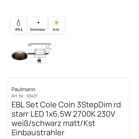
💧
◔
☀
IP44
Dimmbar
Inkl.
Paulmann
Art. Nr.: 93401
EBL Set Cole Coin 3StepDim rd
starr LED 1x6,5W 2700K 230V
weiß/schwarz matt/Kst
Einbaustrahler