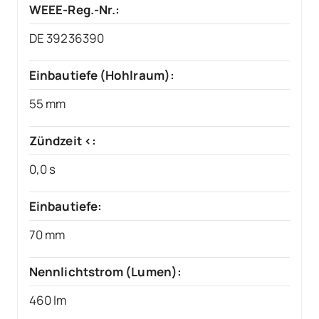
WEEE-Reg.-Nr.:
DE 39236390
Einbautiefe (Hohlraum):
55 mm
Zündzeit <:
0,0 s
Einbautiefe:
70 mm
Nennlichtstrom (Lumen):
460 lm