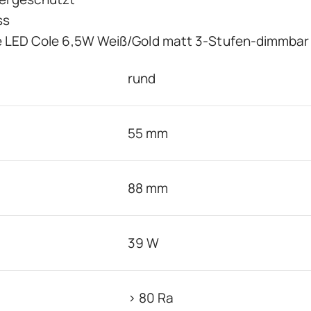
ss
e LED Cole 6,5W Weiß/Gold matt 3-Stufen-dimmba
rund
55 mm
88 mm
39 W
> 80 Ra