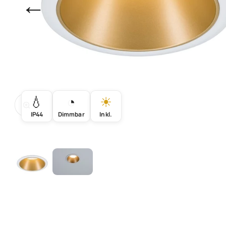
←
💧
◔
☀
Bild vergrößern
IP44
Dimmbar
Inkl.