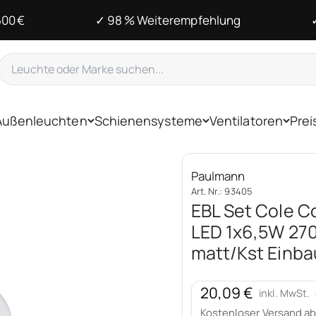
500 €
✓ 98 % Weiterempfehlung
Außenleuchten
Schienensysteme
Ventilatoren
Prei
Paulmann
Art. Nr.: 93405
EBL Set Cole Co
LED 1x6,5W 27
matt/Kst Einba
Angebot
20,09 €
inkl. MwSt.
Kostenloser Versand ab