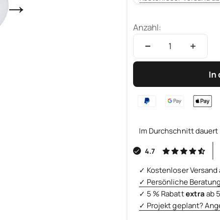
→
Anzahl:
In
Im Durchschnitt dauert 
4.7
✓ Kostenloser Versand 
✓ Persönliche Beratun
✓ 5 % Rabatt
extra
ab 
✓ Projekt geplant? Ang