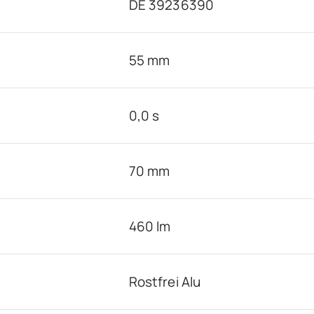
DE 39236390
55 mm
0,0 s
70 mm
460 lm
Rostfrei Alu