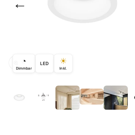
←
◔
☀
Bild vergrößern
LED
Dimmbar
Inkl.