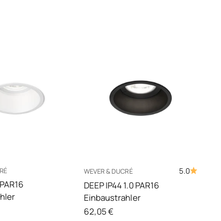
5.0
RÉ
WEVER & DUCRÉ
 PAR16
DEEP IP44 1.0 PAR16
hler
Einbaustrahler
Angebot
62,05 €