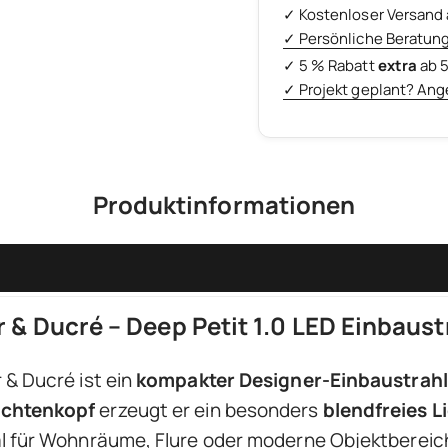
✓ Kostenloser Versand 
✓ Persönliche Beratun
✓ 5 % Rabatt
extra
ab 
✓ Projekt geplant? Ang
Produktinformationen
 & Ducré – Deep Petit 1.0 LED Einbaust
& Ducré ist ein
kompakter Designer-Einbaustrahl
uchtenkopf
erzeugt er ein besonders
blendfreies L
al für Wohnräume, Flure oder moderne Objektbereic