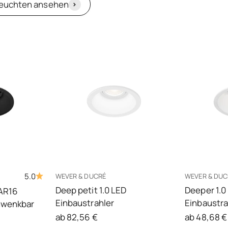
Leuchten ansehen
5.0
WEVER & DUCRÉ
WEVER & DUC
Deep petit 1.0 LED
Deeper 1.0
PAR16
Einbaustrahler
Einbaustra
hwenkbar
Angebot
Angebot
ab 82,56 €
ab 48,68 €