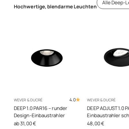
Alle Deep-
Hochwertige, blendarme Leuchten
4.0
WEVER & DUCRÉ
WEVER & DUCRÉ
DEEP 1.0 PAR16 – runder
DEEP ADJUST 1.0 
Design-Einbaustrahler
Einbaustrahler sc
Angebot
Angebot
ab 31,00 €
48,00 €