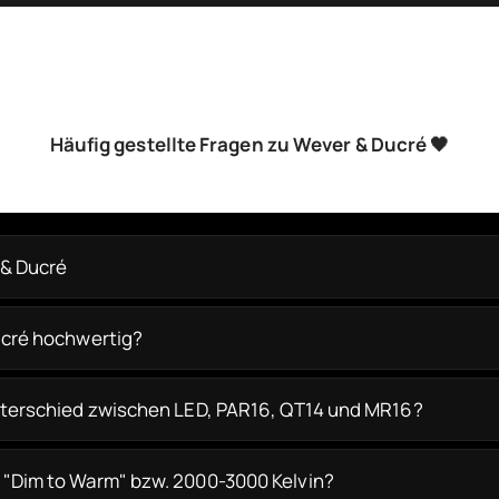
Häufig gestellte Fragen zu Wever & Ducré 🖤
 & Ducré
ucré hochwertig?
nterschied zwischen LED, PAR16, QT14 und MR16?
"Dim to Warm" bzw. 2000-3000 Kelvin?