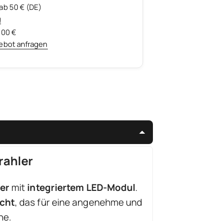
ab 50 € (DE)
g
500 €
ebot anfragen
rahler
er
mit
integriertem LED-Modul
.
icht
, das für eine angenehme und
he.