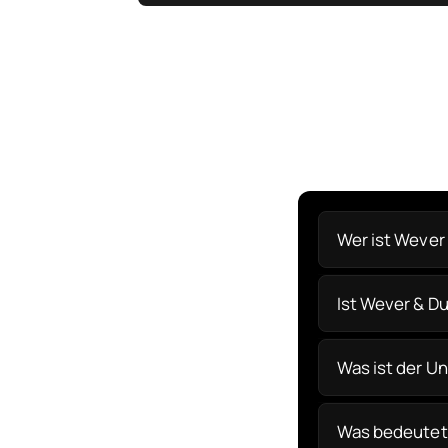
Wer ist Wever
Ist Wever & D
Was ist der U
Was bedeutet 