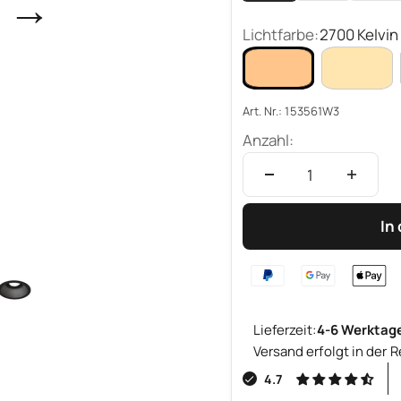
→
Lichtfarbe:
2700 Kelvin
Art. Nr.: 153561W3
Anzahl:
In
Lieferzeit:
4-6 Werktag
Versand erfolgt in der R
4.7