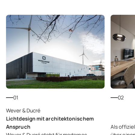
01
02
Lichtdesign mit architektonischem
Anspruch
Als offizi
Wever & Ducré steht für modernes
über eine