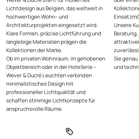
Lichtdesign aus Belgien, das weltweit in
Kollektion
hochwertigen Wohn- und
Einsatzmög
Architekturprojekten eingesetzt wird.
Unsere Kun
Klare Formen, präzise Lichtführung und
Beratung, 
langlebige Materialien prägen die
attraktive
Kollektionen der Marke.
zuverlässi
Ob im privaten Wohnraum, im gehobenen
Sie genau 
Objektbereich oder in der Hotellerie –
und techni
Wever & Ducré Leuchten verbinden
minimalistisches Design mit
professioneller Lichtqualität und
schaffen stimmige Lichtkonzepte für
anspruchsvolle Räume.