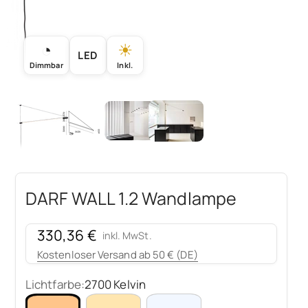
◔
☀
LED
Dimmbar
Inkl.
DARF WALL 1.2 Wandlampe
Angebot
330,36 €
inkl. MwSt.
Kostenloser Versand ab 50 € (DE)
Lichtfarbe:
2700 Kelvin