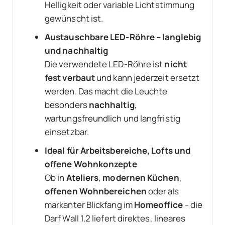
Helligkeit oder variable Lichtstimmung
gewünscht ist.
Austauschbare LED-Röhre – langlebig
und nachhaltig
Die verwendete LED-Röhre ist
nicht
fest verbaut
und kann jederzeit ersetzt
werden. Das macht die Leuchte
besonders
nachhaltig
,
wartungsfreundlich und langfristig
einsetzbar.
Ideal für Arbeitsbereiche, Lofts und
offene Wohnkonzepte
Ob in
Ateliers
,
modernen Küchen
,
offenen Wohnbereichen
oder als
markanter Blickfang im
Homeoffice
– die
Darf Wall 1.2 liefert direktes, lineares