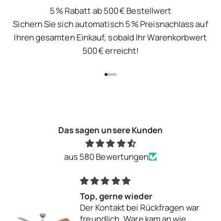
5 % Rabatt ab 500 € Bestellwert
Sichern Sie sich automatisch 5 % Preisnachlass auf
Ihren gesamten Einkauf, sobald Ihr Warenkorbwert
500 € erreicht!
Gehe zu Element 1
Gehe zu Element 2
Gehe zu Element 3
Gehe zu Element 4
Das sagen unsere Kunden
aus 580 Bewertungen
Alles super!
Habe das Leuchtmittel für mein
Bad gekauft, bin voll zufrieden.