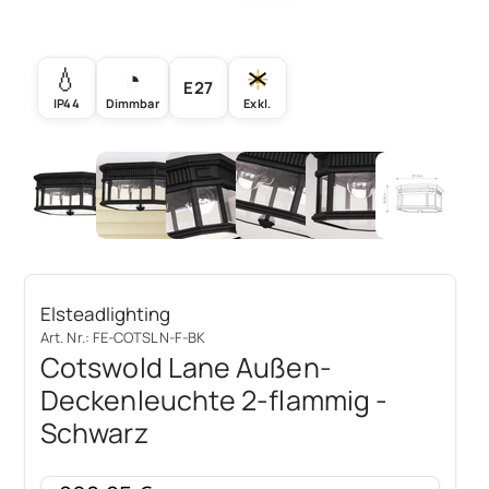
💧
◔
☀
E27
IP44
Dimmbar
Exkl.
Elsteadlighting
Art. Nr.: FE-COTSLN-F-BK
Cotswold Lane Außen-
Deckenleuchte 2-flammig -
Schwarz