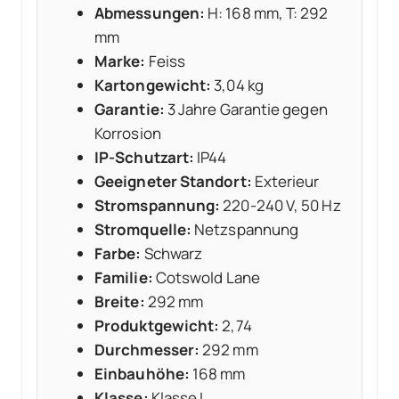
Abmessungen:
H: 168 mm, T: 292
mm
Marke:
Feiss
Kartongewicht:
3,04 kg
Garantie:
3 Jahre Garantie gegen
Korrosion
IP-Schutzart:
IP44
Geeigneter Standort:
Exterieur
Stromspannung:
220-240 V, 50 Hz
Stromquelle:
Netzspannung
Farbe:
Schwarz
Familie:
Cotswold Lane
Breite:
292 mm
Produktgewicht:
2,74
Durchmesser:
292 mm
Einbauhöhe:
168 mm
Klasse:
Klasse I