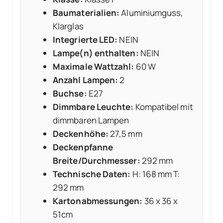
Baumaterialien:
Aluminiumguss,
Klarglas
Integrierte LED:
NEIN
Lampe(n) enthalten:
NEIN
Maximale Wattzahl:
60 W
Anzahl Lampen:
2
Buchse:
E27
Dimmbare Leuchte:
Kompatibel mit
dimmbaren Lampen
Deckenhöhe:
27,5 mm
Deckenpfanne
Breite/Durchmesser:
292 mm
Technische Daten:
H: 168 mm T:
292 mm
Kartonabmessungen:
36 x 36 x
51cm