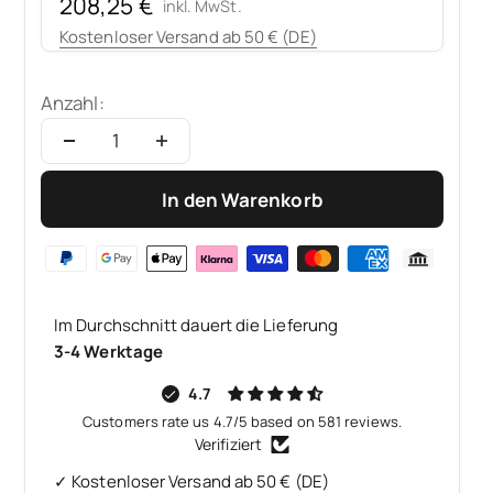
Angebot
208,25 €
inkl. MwSt.
Kostenloser Versand ab 50 € (DE)
Anzahl:
In den Warenkorb
Im Durchschnitt dauert die Lieferung
3-4 Werktage
4.7
Customers rate us 4.7/5 based on 581 reviews.
Verifiziert
✓ Kostenloser Versand ab 50 € (DE)