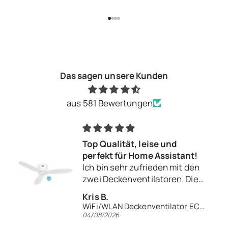
Gehe zu Element 1
Gehe zu Element 2
Gehe zu Element 3
Gehe zu Element 4
Das sagen unsere Kunden
aus 581 Bewertungen
Top Qualität, leise und
perfekt für Home Assistant!
Ich bin sehr zufrieden mit den
zwei Deckenventilatoren. Die
Verarbeitungsqualität ist
Kris B.
hervorragend und die
WiFi/WLAN Deckenventilator ECO PLANO II 132 WiFi
Ventilatoren laufen
04/08/2026
flüsterleise. Besonders