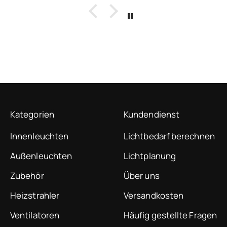
begeistert bin ich davon, wie
einfach und vor allem lokal sich
die WLAN-Version in Home
Assistant einbinden lässt. Eine
absolute Empfehlung!
Kategorien
Kundendienst
Innenleuchten
Lichtbedarf berechnen
Außenleuchten
Lichtplanung
Zubehör
Über uns
Heizstrahler
Versandkosten
Ventilatoren
Häufig gestellte Fragen