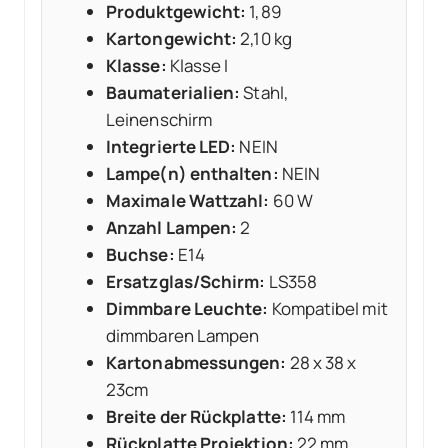
Produktgewicht:
1,89
Kartongewicht:
2,10 kg
Klasse:
Klasse I
Baumaterialien:
Stahl,
Leinenschirm
Integrierte LED:
NEIN
Lampe(n) enthalten:
NEIN
Maximale Wattzahl:
60 W
Anzahl Lampen:
2
Buchse:
E14
Ersatzglas/Schirm:
LS358
Dimmbare Leuchte:
Kompatibel mit
dimmbaren Lampen
Kartonabmessungen:
28 x 38 x
23cm
Breite der Rückplatte:
114 mm
Rückplatte Projektion:
22 mm