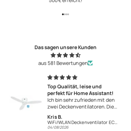
500 € erreicht!
Gehe zu Element 1
Gehe zu Element 2
Gehe zu Element 3
Gehe zu Element 4
Das sagen unsere Kunden
aus 581 Bewertungen
ualität, leise und
Top, gerne
kt für Home Assistant!
Der Kontak
n sehr zufrieden mit den
freundlich
Deckenventilatoren. Die
bestellt. 
eitungsqualität ist
gerne wied
.
Carsten B.
rragend und die
WiFi/WLAN Deckenventilator ECO PLANO II 132 WiFi
latoren laufen
2026
04/08/2026