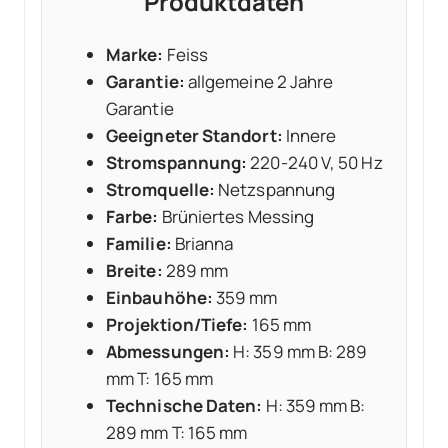
Produktdaten
Marke:
Feiss
Garantie:
allgemeine 2 Jahre
Garantie
Geeigneter Standort:
Innere
Stromspannung:
220-240 V, 50 Hz
Stromquelle:
Netzspannung
Farbe:
Brüniertes Messing
Familie:
Brianna
Breite:
289 mm
Einbauhöhe:
359 mm
Projektion/Tiefe:
165 mm
Abmessungen:
H: 359 mm B: 289
mm T: 165 mm
Technische Daten:
H: 359 mm B:
289 mm T: 165 mm