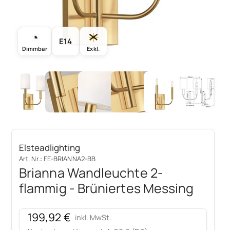
◔
☀
E14
Dimmbar
Exkl.
Elsteadlighting
Art. Nr.: FE-BRIANNA2-BB
Brianna Wandleuchte 2-
flammig - Brüniertes Messing
Angebot
199,92 €
inkl. MwSt.