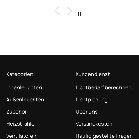
erleise. Besonders
tert bin ich davon, wie
h und vor allem lokal sich
LAN-Version in Home
ant einbinden lässt. Eine
ute Empfehlung!
Kategorien
Kundendienst
Innenleuchten
Lichtbedarf berechnen
Außenleuchten
Lichtplanung
Zubehör
Über uns
Heizstrahler
Versandkosten
Ventilatoren
Häufig gestellte Fragen