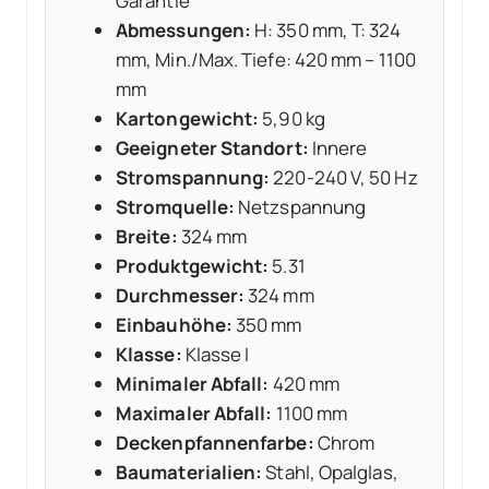
Garantie
Abmessungen:
H: 350 mm, T: 324
mm, Min./Max. Tiefe: 420 mm – 1100
mm
Kartongewicht:
5,90 kg
Geeigneter Standort:
Innere
Stromspannung:
220-240 V, 50 Hz
Stromquelle:
Netzspannung
Breite:
324 mm
Produktgewicht:
5.31
Durchmesser:
324 mm
Einbauhöhe:
350 mm
Klasse:
Klasse I
Minimaler Abfall:
420 mm
Maximaler Abfall:
1100 mm
Deckenpfannenfarbe:
Chrom
Baumaterialien:
Stahl, Opalglas,