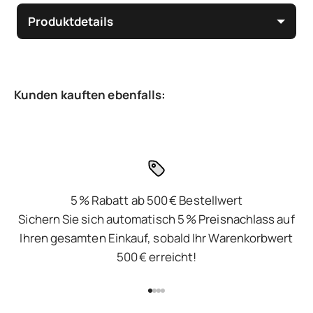
Produktdetails
5 % Rabatt ab 500 € Bestellwert
Sichern Sie sich automatisch 5 % Preisnachlass auf
Ihren gesamten Einkauf, sobald Ihr Warenkorbwert
500 € erreicht!
Gehe zu Element 1
Gehe zu Element 2
Gehe zu Element 3
Gehe zu Element 4