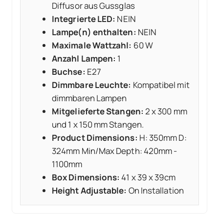
Diffusor aus Gussglas
Integrierte LED:
NEIN
Lampe(n) enthalten:
NEIN
Maximale Wattzahl:
60 W
Anzahl Lampen:
1
Buchse:
E27
Dimmbare Leuchte:
Kompatibel mit
dimmbaren Lampen
Mitgelieferte Stangen:
2 x 300 mm
und 1 x 150 mm Stangen.
Product Dimensions:
H: 350mm D:
324mm Min/Max Depth: 420mm -
1100mm
Box Dimensions:
41 x 39 x 39cm
Height Adjustable:
On Installation