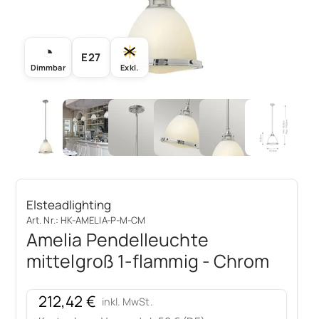
◔
☀
E27
Dimmbar
Exkl.
Elsteadlighting
Art. Nr.: HK-AMELIA-P-M-CM
Amelia Pendelleuchte
mittelgroß 1-flammig - Chrom
Angebot
212,42 €
inkl. MwSt.