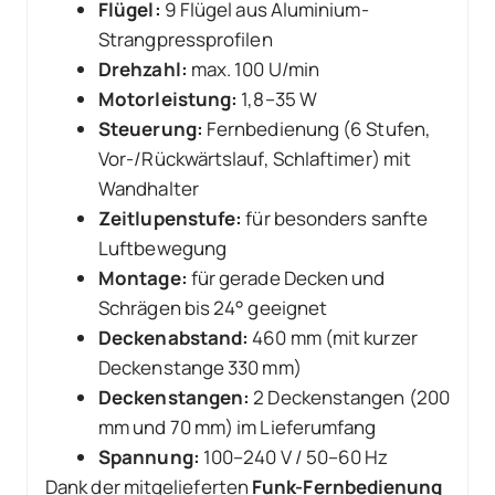
Flügel:
9 Flügel aus Aluminium-
Strangpressprofilen
Drehzahl:
max. 100 U/min
Motorleistung:
1,8–35 W
Steuerung:
Fernbedienung (6 Stufen,
Vor-/Rückwärtslauf, Schlaftimer) mit
Wandhalter
Zeitlupenstufe:
für besonders sanfte
Luftbewegung
Montage:
für gerade Decken und
Schrägen bis 24° geeignet
Deckenabstand:
460 mm (mit kurzer
Deckenstange 330 mm)
Deckenstangen:
2 Deckenstangen (200
mm und 70 mm) im Lieferumfang
Spannung:
100–240 V / 50–60 Hz
Dank der mitgelieferten
Funk-Fernbedienung