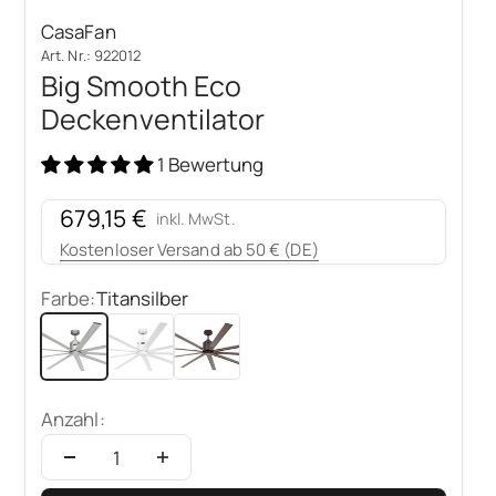
CasaFan
Art. Nr.: 922012
Big Smooth Eco
Deckenventilator
1 Bewertung
Angebot
679,15 €
inkl. MwSt.
Kostenloser Versand ab 50 € (DE)
Farbe:
Titansilber
Titansilber
Weiß
Bronze
Anzahl: