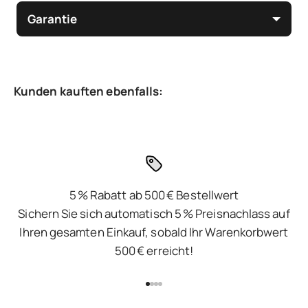
Garantie
5 % Rabatt ab 500 € Bestellwert
Sichern Sie sich automatisch 5 % Preisnachlass auf
Ihren gesamten Einkauf, sobald Ihr Warenkorbwert
500 € erreicht!
Gehe zu Element 1
Gehe zu Element 2
Gehe zu Element 3
Gehe zu Element 4