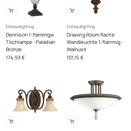
Elsteadlighting
Elsteadlighting
Dennison 1-flammige
Drawing Room flache
Tischlampe - Paladian
Wandleuchte 1-flammig -
Bronze
Walnuss
Angebot
Angebot
174,93 €
101,15 €