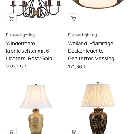
Elsteadlighting
Elsteadlighting
Windermere
Welland 1-flammige
Kronleuchter mit 6
Deckenleuchte -
Lichtern, Rost/Gold
Gealtertes Messing
Angebot
Angebot
239,99 €
171,36 €