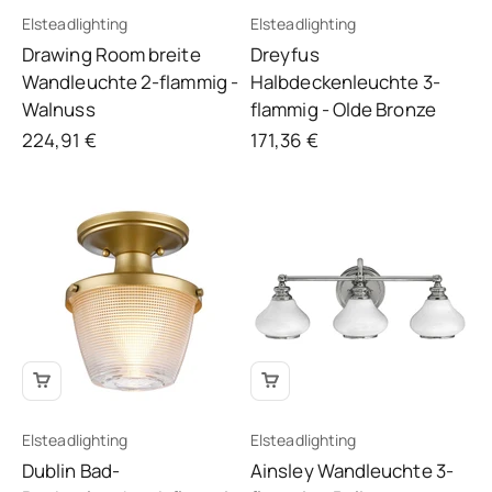
Elsteadlighting
Elsteadlighting
Drawing Room breite
Dreyfus
Wandleuchte 2-flammig -
Halbdeckenleuchte 3-
Walnuss
flammig - Olde Bronze
Angebot
Angebot
224,91 €
171,36 €
Elsteadlighting
Elsteadlighting
Dublin Bad-
Ainsley Wandleuchte 3-