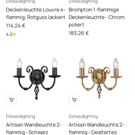
Elsteadlighting
Elsteadlighting
Deckenleuchte Louvre 4-
Brompton 1-flammige
flammig, Rotguss lackiert
Deckenleuchte - Chrom
poliert
Angebot
114,24 €
Angebot
183,26 €
4.0
Elsteadlighting
Elsteadlighting
Artisan Wandleuchte 2-
Artisan Wandleuchte 2-
flammig - Schwarz
flammig - Gealtertes