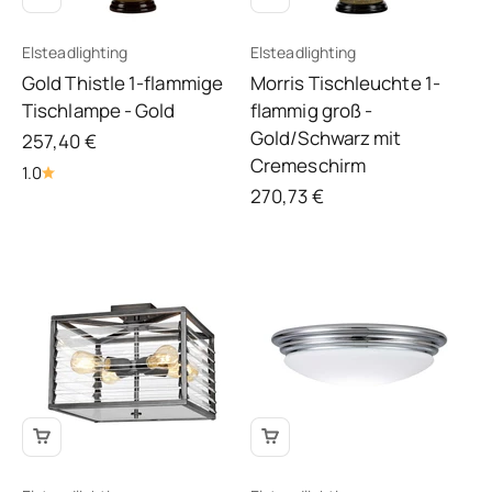
Elsteadlighting
Elsteadlighting
Gold Thistle 1-flammige
Morris Tischleuchte 1-
Tischlampe - Gold
flammig groß -
Gold/Schwarz mit
Angebot
257,40 €
Cremeschirm
1.0
Angebot
270,73 €