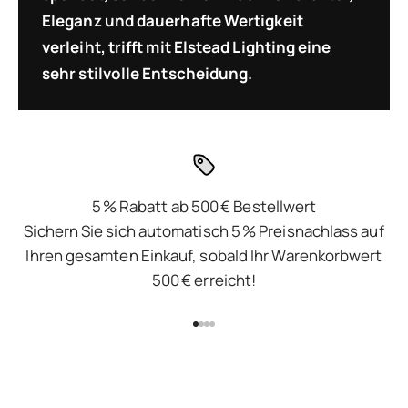
Eleganz und dauerhafte Wertigkeit
verleiht, trifft mit Elstead Lighting eine
sehr stilvolle Entscheidung.
5 % Rabatt ab 500 € Bestellwert
Sichern Sie sich automatisch 5 % Preisnachlass auf
Ihren gesamten Einkauf, sobald Ihr Warenkorbwert
500 € erreicht!
Gehe zu Element 1
Gehe zu Element 2
Gehe zu Element 3
Gehe zu Element 4