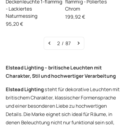
Deckenleuchte 1-flammig
flammig - Poliertes
- Lackiertes
Chrom
Naturmessing
Angebot
199,92 €
Angebot
95,20 €
2 / 87
Elstead Lighting – britische Leuchten mit
Charakter, Stil und hochwertiger Verarbeitung
Elstead Lighting
steht für dekorative Leuchten mit
britischem Charakter, klassischer Formensprache
und einer besonderen Liebe zu hochwertigen
Details. Die Marke eignet sich ideal für Räume, in
denen Beleuchtung nicht nur funktional sein soll,