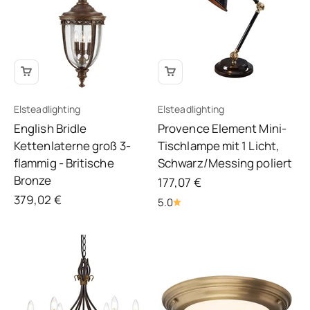
Elsteadlighting
Elsteadlighting
English Bridle
Provence Element Mini-
Kettenlaterne groß 3-
Tischlampe mit 1 Licht,
flammig - Britische
Schwarz/Messing poliert
Bronze
Angebot
177,07 €
Angebot
379,02 €
5.0