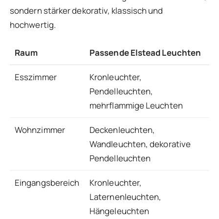
sondern stärker dekorativ, klassisch und
hochwertig.
Raum
Passende Elstead Leuchten
Esszimmer
Kronleuchter,
r
Pendelleuchten,
h
mehrflammige Leuchten
Wohnzimmer
Deckenleuchten,
k
Wandleuchten, dekorative
c
Pendelleuchten
Eingangsbereich
Kronleuchter,
e
Laternenleuchten,
u
Hängeleuchten