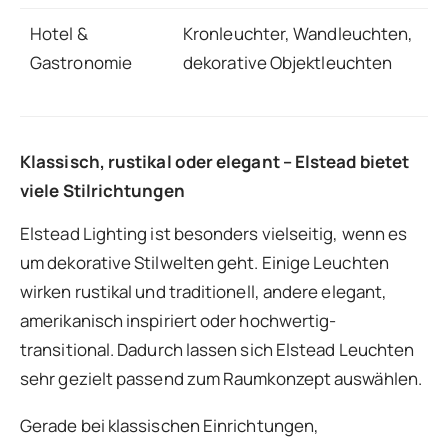
Hotel &
Kronleuchter, Wandleuchten,
h
Gastronomie
dekorative Objektleuchten
a
u
Klassisch, rustikal oder elegant – Elstead bietet
viele Stilrichtungen
Elstead Lighting ist besonders vielseitig, wenn es
um dekorative Stilwelten geht. Einige Leuchten
wirken rustikal und traditionell, andere elegant,
amerikanisch inspiriert oder hochwertig-
transitional. Dadurch lassen sich Elstead Leuchten
sehr gezielt passend zum Raumkonzept auswählen.
Gerade bei klassischen Einrichtungen,