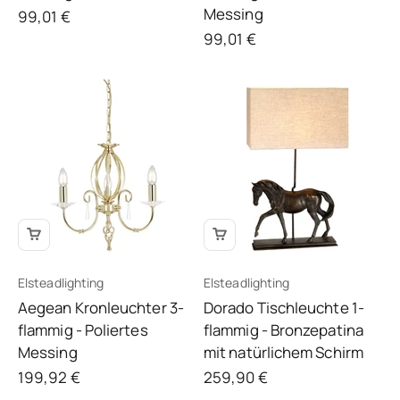
Messing
Angebot
99,01 €
Angebot
99,01 €
Elsteadlighting
Elsteadlighting
Aegean Kronleuchter 3-
Dorado Tischleuchte 1-
flammig - Poliertes
flammig - Bronzepatina
Messing
mit natürlichem Schirm
Angebot
Angebot
199,92 €
259,90 €